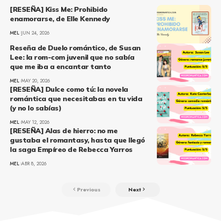
[RESEÑA] Kiss Me: Prohibido
enamorarse, de Elle Kennedy
MEL
JUN 24, 2026
Reseña de Duelo romántico, de Susan
Lee: la rom-com juvenil que no sabía
que me iba a encantar tanto
MEL
MAY 20, 2026
[RESEÑA] Dulce como tú: la novela
romántica que necesitabas en tu vida
(y no lo sabías)
MEL
MAY 12, 2026
[RESEÑA] Alas de hierro: no me
gustaba el romantasy, hasta que llegó
la saga Empíreo de Rebecca Yarros
MEL
ABR 8, 2026
Previous
Next