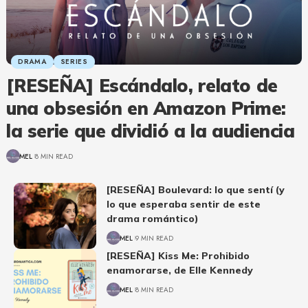
DRAMA
SERIES
[RESEÑA] Escándalo, relato de
una obsesión en Amazon Prime:
la serie que dividió a la audiencia
MEL
8 MIN READ
[RESEÑA] Boulevard: lo que sentí (y
lo que esperaba sentir de este
drama romántico)
MEL
9 MIN READ
[RESEÑA] Kiss Me: Prohibido
enamorarse, de Elle Kennedy
MEL
8 MIN READ