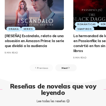
ROMÁNTICAS
SER
DRAMA
SERIES
VAMPIROS
[RESEÑA] Escándalo, relato de una
La hermandad de l
obsesión en Amazon Prime: la serie
en Passionflix: la s
que dividió a la audiencia
convirtió en fan sin
libros
8 MIN READ
8 MIN READ
Previous
Next
Reseñas de novelas que voy
leyendo
Lee todas las reseñas