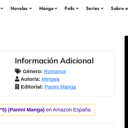
Novelas
Manga
Pelis
Series
Sobre e
Información Adicional
Género:
Romance
Autor/a:
Mingwa
Editorial:
Panini Manga
º5) (Panini Manga)
en Amazon España