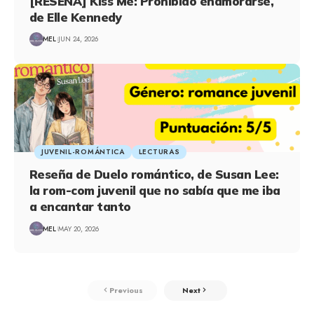
[RESEÑA] Kiss Me: Prohibido enamorarse,
de Elle Kennedy
MEL
JUN 24, 2026
JUVENIL-ROMÁNTICA
LECTURAS
Reseña de Duelo romántico, de Susan Lee:
la rom-com juvenil que no sabía que me iba
a encantar tanto
MEL
MAY 20, 2026
Previous
Next