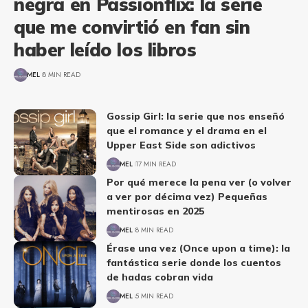
negra en Passionflix: la serie
que me convirtió en fan sin
haber leído los libros
MEL
8 MIN READ
Gossip Girl: la serie que nos enseñó
que el romance y el drama en el
Upper East Side son adictivos
MEL
17 MIN READ
Por qué merece la pena ver (o volver
a ver por décima vez) Pequeñas
mentirosas en 2025
MEL
8 MIN READ
Érase una vez (Once upon a time): la
fantástica serie donde los cuentos
de hadas cobran vida
MEL
5 MIN READ