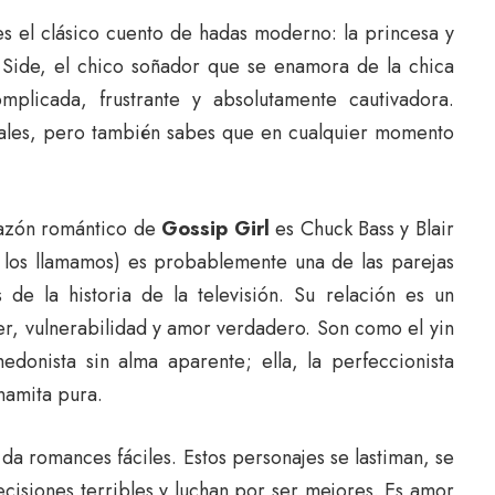
s el clásico cuento de hadas moderno: la princesa y
 Side, el chico soñador que se enamora de la chica
omplicada, frustrante y absolutamente cautivadora.
ciales, pero también sabes que en cualquier momento
razón romántico de
Gossip Girl
es Chuck Bass y Blair
s los llamamos) es probablemente una de las parejas
de la historia de la televisión. Su relación es un
er, vulnerabilidad y amor verdadero. Son como el yin
edonista sin alma aparente; ella, la perfeccionista
namita pura.
da romances fáciles. Estos personajes se lastiman, se
isiones terribles y luchan por ser mejores. Es amor