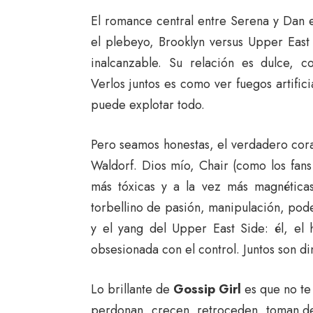
El romance central entre Serena y Dan e
el plebeyo, Brooklyn versus Upper East
inalcanzable. Su relación es dulce, c
Verlos juntos es como ver fuegos artifi
puede explotar todo.
Pero seamos honestas, el verdadero co
Waldorf. Dios mío, Chair (como los fan
más tóxicas y a la vez más magnéticas 
torbellino de pasión, manipulación, pod
y el yang del Upper East Side: él, el h
obsesionada con el control. Juntos son di
Lo brillante de
Gossip Girl
es que no te 
perdonan, crecen, retroceden, toman dec