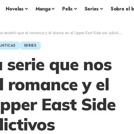
Novelas
Manga
Pelis
Series
Sobre el 
nos enseñó que el romance y el drama en el Upper East Side son adictivos
ÁNTICAS
SERIES
a serie que nos
l romance y el
pper East Side
ictivos