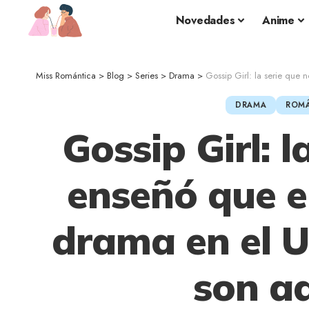
Novedades
Anime
Miss Romántica
>
Blog
>
Series
>
Drama
>
Gossip Girl: la serie que 
DRAMA
ROM
Gossip Girl: l
enseñó que e
drama en el U
son ad