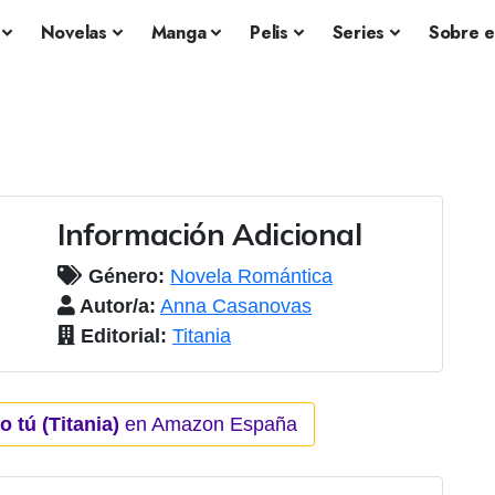
Novelas
Manga
Pelis
Series
Sobre e
Información Adicional
Género:
Novela Romántica
Autor/a:
Anna Casanovas
Editorial:
Titania
 tú (Titania)
en Amazon España