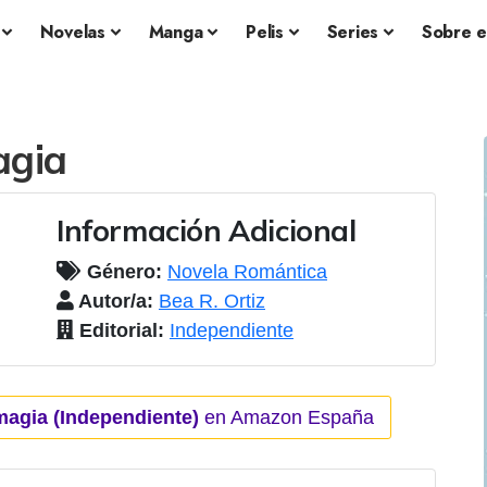
Novelas
Manga
Pelis
Series
Sobre e
agia
Información Adicional
Género:
Novela Romántica
Autor/a:
Bea R. Ortiz
Editorial:
Independiente
magia (Independiente)
en Amazon España