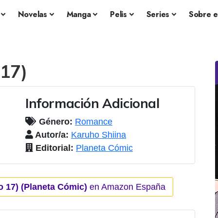
Novelas
Manga
Pelis
Series
Sobre e
 17)
Información Adicional
Género:
Romance
Autor/a:
Karuho Shiina
Editorial:
Planeta Cómic
o 17) (Planeta Cómic)
en Amazon España