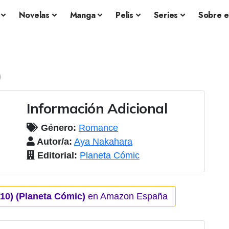
Novelas
Manga
Pelis
Series
Sobre e
)
Información Adicional
Género:
Romance
Autor/a:
Aya Nakahara
Editorial:
Planeta Cómic
0) (Planeta Cómic)
en Amazon España