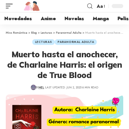
Aa
Novedades
Anime
Novelas
Manga
Pelis
Miss Romántica
>
Blog
>
Lecturas
>
Paranormal Adulta
>
Muerto hasta el anochecer, de Charlaine Harris: el origen de True Blood
LECTURAS
PARANORMAL ADULTA
Muerto hasta el anochecer,
de Charlaine Harris: el origen
de True Blood
BY
MEL
LAST UPDATED: JUN 2, 2025
6 MIN READ