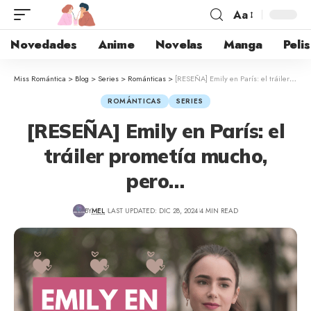
Aa
Novedades
Anime
Novelas
Manga
Pelis
Miss Romántica
>
Blog
>
Series
>
Románticas
>
[RESEÑA] Emily en París: el tráiler prometía mucho, pero…
ROMÁNTICAS
SERIES
[RESEÑA] Emily en París: el
tráiler prometía mucho,
pero…
BY
MEL
LAST UPDATED: DIC 28, 2024
4 MIN READ