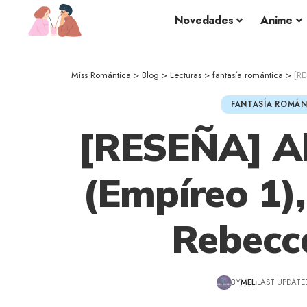
Novedades
Anime
Miss Romántica
>
Blog
>
Lecturas
>
fantasía romántica
>
[RE
FANTASÍA ROMÁN
[RESEÑA] Al
(Empíreo 1),
Rebecc
BY
MEL
LAST UPDATED