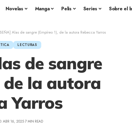
Novelas
Manga
Pelis
Series
Sobre el 
SEÑA] Alas de sangre (Empíreo 1), de la autora Rebecca Yarros
TICA
LECTURAS
as de sangre
 de la autora
a Yarros
: ABR 16, 2025
7 MIN READ