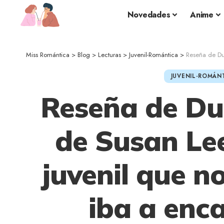
Novedades
Anime
Miss Romántica
>
Blog
>
Lecturas
>
Juvenil-Romántica
>
Reseña de Duelo 
JUVENIL-ROMÁN
Reseña de Du
de Susan Le
juvenil que n
iba a enc