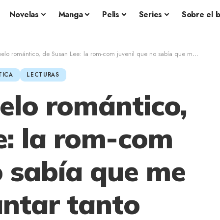
Novelas
Manga
Pelis
Series
Sobre el 
romántico, de Susan Lee: la rom-com juvenil que no sabía que me iba a encantar tanto
TICA
LECTURAS
elo romántico,
e: la rom-com
o sabía que me
antar tanto