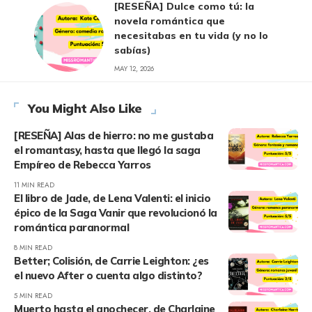
[RESEÑA] Dulce como tú: la
novela romántica que
necesitabas en tu vida (y no lo
sabías)
MAY 12, 2026
You Might Also Like
[RESEÑA] Alas de hierro: no me gustaba
el romantasy, hasta que llegó la saga
Empíreo de Rebecca Yarros
11 MIN READ
El libro de Jade, de Lena Valenti: el inicio
épico de la Saga Vanir que revolucionó la
romántica paranormal
8 MIN READ
Better; Colisión, de Carrie Leighton: ¿es
el nuevo After o cuenta algo distinto?
5 MIN READ
Muerto hasta el anochecer, de Charlaine