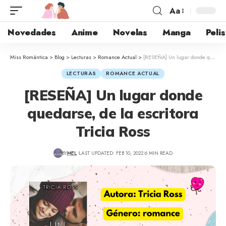
Aa
Novedades
Anime
Novelas
Manga
Pelis
Miss Romántica
>
Blog
>
Lecturas
>
Romance Actual
>
[RESEÑA] Un lugar donde quedarse, de la escritora Tricia Ross
LECTURAS
ROMANCE ACTUAL
[RESEÑA] Un lugar donde
quedarse, de la escritora
Tricia Ross
BY
MEL
LAST UPDATED: FEB 10, 2022
6 MIN READ