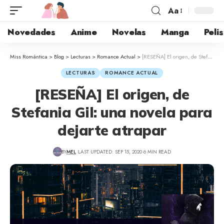
Aa
Novedades
Anime
Novelas
Manga
Pelis
Miss Romántica
>
Blog
>
Lecturas
>
Romance Actual
>
[RESEÑA] El origen, de Stefania Gil: una novela para dejarte atrapar
LECTURAS
ROMANCE ACTUAL
[RESEÑA] El origen, de
Stefania Gil: una novela para
dejarte atrapar
BY
MEL
LAST UPDATED: SEP 15, 2020
6 MIN READ