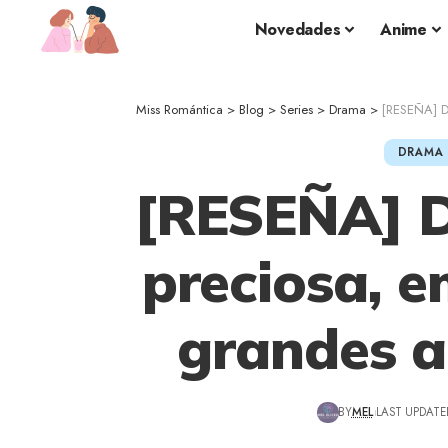
Novedades
Anime
Miss Romántica
>
Blog
>
Series
>
Drama
>
[RESEÑA] Dí
DRAMA
[RESEÑA] D
preciosa, e
grandes a
BY
MEL
LAST UPDATE