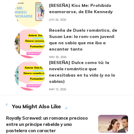
[RESEÑA] Kiss Me: Prohibido
enamorarse, de Elle Kennedy
JUN 24, 2026
Reseña de Duelo romántico, de
Susan Lee: la rom-com juvenil
que no sabía que me iba a
encantar tanto
MAY 20, 2026
[RESEÑA] Dulce como tú: la
novela romántica que
necesitabas en tu vida (y no lo
sabías)
MAY 12, 2026
You Might Also Like
Royally Screwed: un romance precioso
entre un príncipe rebelde y una
pastelera con caracter