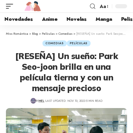
Aa
Novedades
Anime
Novelas
Manga
Pelis
Miss Romántica
>
Blog
>
Películas
>
Comedias
>
[RESEÑA] Un sueño: Park Seo-joon brilla en una película tierna y con un mensaje precioso
COMEDIAS
PELÍCULAS
[RESEÑA] Un sueño: Park
Seo-joon brilla en una
película tierna y con un
mensaje precioso
BY
MEL
LAST UPDATED: NOV 10, 2023
5 MIN READ