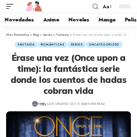
Aa
Novedades
Anime
Novelas
Manga
Pelis
Miss Romántica
>
Blog
>
Series
>
Fantasía
>
Érase una vez (Once upon a time): la fantástica serie donde los cuentos de hadas cobran vida
FANTASÍA
ROMÁNTICAS
SERIES
UNCATEGORIZED
Érase una vez (Once upon a
time): la fantástica serie
donde los cuentos de hadas
cobran vida
BY
MEL
LAST UPDATED: OCT 17, 2025
5 MIN READ