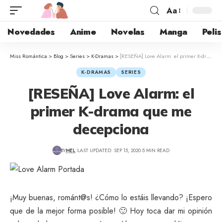
Aa
Novedades
Anime
Novelas
Manga
Pelis
Miss Romántica
>
Blog
>
Series
>
K-Dramas
>
[RESEÑA] Love Alarm: el primer K-drama que me decepciona
K-DRAMAS
SERIES
[RESEÑA] Love Alarm: el
primer K-drama que me
decepciona
BY
MEL
LAST UPDATED: SEP 15, 2020
5 MIN READ
¡Muy buenas, románt@s! ¿Cómo lo estáis llevando? ¡Espero
que de la mejor forma posible! 🙂 Hoy toca dar mi opinión