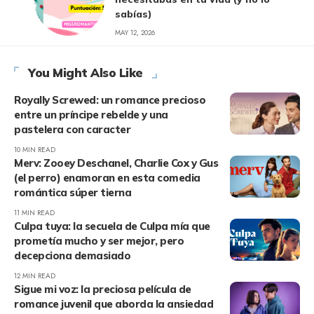
sabías)
MAY 12, 2026
You Might Also Like
Royally Screwed: un romance precioso
entre un príncipe rebelde y una
pastelera con caracter
10 MIN READ
Merv: Zooey Deschanel, Charlie Cox y Gus
(el perro) enamoran en esta comedia
romántica súper tierna
11 MIN READ
Culpa tuya: la secuela de Culpa mía que
prometía mucho y ser mejor, pero
decepciona demasiado
12 MIN READ
Sigue mi voz: la preciosa película de
romance juvenil que aborda la ansiedad