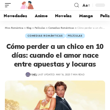
Aa
Novedades
Anime
Novelas
Manga
Pelis
Miss Romántica
>
Blog
>
Películas
>
Comedias Románticas
>
Cómo perder a un chico en 10 días: cuando el amor nace entre apuestas y locuras
COMEDIAS ROMÁNTICAS
PELÍCULAS
Cómo perder a un chico en 10
días: cuando el amor nace
entre apuestas y locuras
BY
MEL
LAST UPDATED: MAY 16, 2025
7 MIN READ